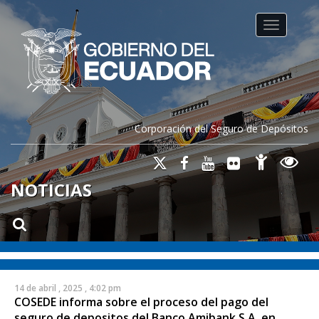
Toggle na
Corporación del Seguro de Depósitos
NOTICIAS
14 de abril , 2025 , 4:02 pm
COSEDE informa sobre el proceso del pago del
seguro de depositos del Banco Amibank S.A. en