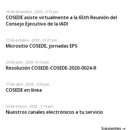
16 de diciembre , 2020 , 3:15 pm
COSEDE asiste virtualmente a la 65th Reunión del
Consejo Ejecutivo de la IADI
13 de octubre , 2020 , 12:27 pm
Micrositio COSEDE, jornadas EPS
24 de julio , 2020 , 6:14 pm
Resolución COSEDE-COSEDE-2020-0024-R
17 de abril , 2020 , 2:54 pm
COSEDE en línea
24 de marzo , 2020 , 7:14 pm
Nuestros canales electrónicos a tu servicio
Siguientes →