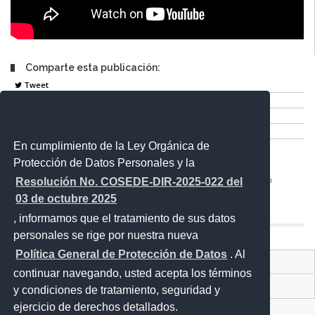
Comparte esta publicación:
Tweet
Compartir
Imprimir
Mail
En cumplimiento de la Ley Orgánica de
Entérate
Protección de Datos Personales y la
Resolución No. COSEDE-DIR-2025-022 del
03 de octubre 2025
, informamos que el tratamiento de sus datos
personales se rige por nuestra nueva
Política General de Protección de Datos
. Al
Contacto Ciudadano
continuar navegando, usted acepta los términos
Proyecto Personajes Emblemáticos
y condiciones de tratamiento, seguridad y
ejercicio de derechos detallados.
Sistema Nacional de Información (SNI)