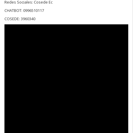
Redes Sociales: Cosede Ec
CHATBOT: 0996510117
COSEDE: 3960340