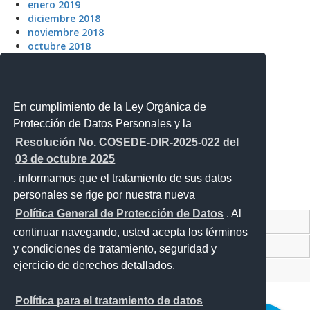
enero 2019
diciembre 2018
noviembre 2018
octubre 2018
septiembre 2018
agosto 2018
julio 2018
mayo 2018
En cumplimiento de la Ley Orgánica de
Protección de Datos Personales y la
Meta
Resolución No. COSEDE-DIR-2025-022 del
Acceder
03 de octubre 2025
Feed de entradas
, informamos que el tratamiento de sus datos
Feed de comentarios
personales se rige por nuestra nueva
WordPress.org
Política General de Protección de Datos
. Al
Contacto Ciudadano
continuar navegando, usted acepta los términos
Proyecto Personajes Emblemáticos
y condiciones de tratamiento, seguridad y
ejercicio de derechos detallados.
Sistema Nacional de Información (SNI)
Política para el tratamiento de datos