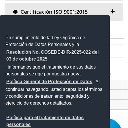
Certificación ISO 9001:2015
Comparte esta publicación:
Tweet
En cumplimiento de la Ley Orgánica de
Compartir
Protección de Datos Personales y la
Imprimir
Resolución No. COSEDE-DIR-2025-022 del
Mail
03 de octubre 2025
Entérate
, informamos que el tratamiento de sus datos
personales se rige por nuestra nueva
Política General de Protección de Datos
. Al
Contacto Ciudadano
continuar navegando, usted acepta los términos
Proyecto Personajes Emblemáticos
y condiciones de tratamiento, seguridad y
ejercicio de derechos detallados.
Sistema Nacional de Información (SNI)
Política para el tratamiento de datos
personales