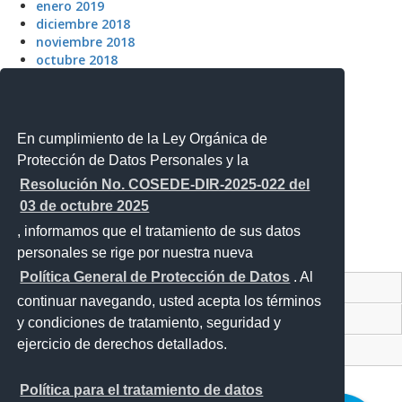
enero 2019
diciembre 2018
noviembre 2018
octubre 2018
septiembre 2018
agosto 2018
julio 2018
mayo 2018
En cumplimiento de la Ley Orgánica de
Protección de Datos Personales y la
Meta
Resolución No. COSEDE-DIR-2025-022 del
Acceder
03 de octubre 2025
Feed de entradas
, informamos que el tratamiento de sus datos
Feed de comentarios
personales se rige por nuestra nueva
WordPress.org
Política General de Protección de Datos
. Al
Contacto Ciudadano
continuar navegando, usted acepta los términos
Proyecto Personajes Emblemáticos
y condiciones de tratamiento, seguridad y
ejercicio de derechos detallados.
Sistema Nacional de Información (SNI)
Política para el tratamiento de datos