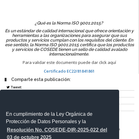
¿Qué es la Norma ISO 9001:2015?
Es un estándar de calidad internacional que ofrece orientación y
herramientas a las organizaciones para asegurar que sus
productos y servicios cumplan con los requisitos del cliente. En
ese sentido, la Norma ISO 9001:2015 certifica que los productos
y servicios de COSEDE tienen un sello de calidad avalado
internacionalmente.
Para validar este documento puede dar click aquí
Certificado EC22/81841861
Comparte esta publicación:
Tweet
Compartir
Imprimir
Mail
En cumplimiento de la Ley Orgánica de
Entérate
Protección de Datos Personales y la
Resolución No. COSEDE-DIR-2025-022 del
03 de octubre 2025