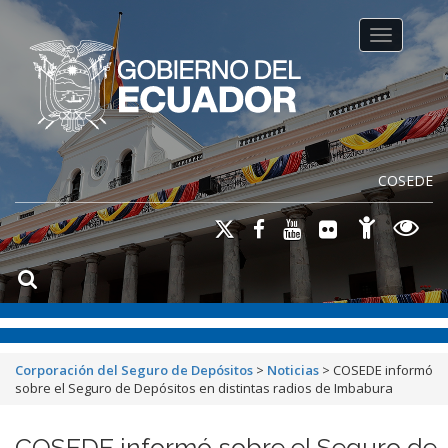
Toggle na
COSEDE
Corporación del Seguro de Depósitos
>
Noticias
>
COSEDE informó
sobre el Seguro de Depósitos en distintas radios de Imbabura
COSEDE informó sobre el Seguro de