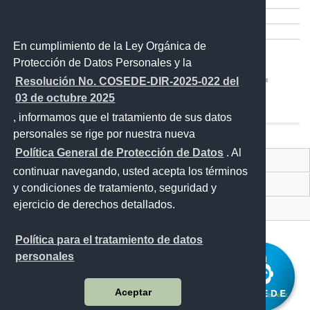
Compartir
Imprimir
Mail
En cumplimiento de la Ley Orgánica de
Entérate
Protección de Datos Personales y la
Resolución No. COSEDE-DIR-2025-022 del
03 de octubre 2025
, informamos que el tratamiento de sus datos
personales se rige por nuestra nueva
Política General de Protección de Datos
. Al
Contacto Ciudadano
continuar navegando, usted acepta los términos
Proyecto Personajes Emblemáticos
y condiciones de tratamiento, seguridad y
ejercicio de derechos detallados.
Sistema Nacional de Información (SNI)
Política para el tratamiento de datos
personales
Av. Amazonas entre Unión Nacional de Periodistas y Alfonso Pereira,
Bloque Morado (Bloque 4) piso 9.
Aceptar
Plataforma Gubernamental de Gestión Financiera - Bloque 4