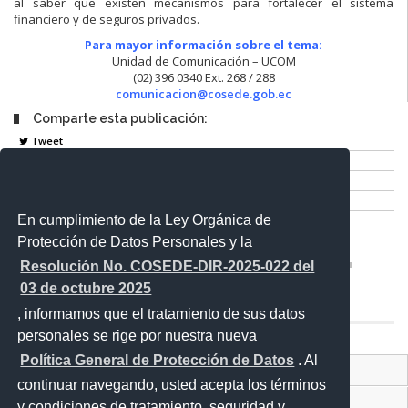
al saber que existen mecanismos para fortalecer el sistema
financiero y de seguros privados.
Para mayor información sobre el tema:
Unidad de Comunicación – UCOM
(02) 396 0340 Ext. 268 / 288
comunicacion@cosede.gob.ec
Comparte esta publicación:
Tweet
Compartir
Imprimir
Mail
En cumplimiento de la Ley Orgánica de
Entérate
Protección de Datos Personales y la
Resolución No. COSEDE-DIR-2025-022 del
03 de octubre 2025
, informamos que el tratamiento de sus datos
personales se rige por nuestra nueva
Política General de Protección de Datos
. Al
Contacto Ciudadano
continuar navegando, usted acepta los términos
Proyecto Personajes Emblemáticos
y condiciones de tratamiento, seguridad y