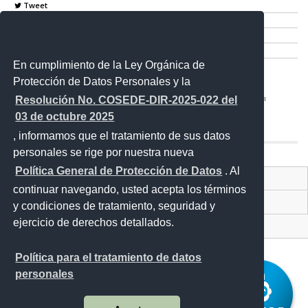
Tweet
Compartir
Imprimir
Mail
En cumplimiento de la Ley Orgánica de
Entérate
Protección de Datos Personales y la
Resolución No. COSEDE-DIR-2025-022 del
03 de octubre 2025
, informamos que el tratamiento de sus datos
personales se rige por nuestra nueva
Política General de Protección de Datos
. Al
Contacto Ciudadano
continuar navegando, usted acepta los términos
Proyecto Personajes Emblemáticos
y condiciones de tratamiento, seguridad y
ejercicio de derechos detallados.
Sistema Nacional de Información (SNI)
Política para el tratamiento de datos
personales
Av. Amazonas entre Unión Nacional de Periodistas y Alfonso Pereira,
Bloque Morado (Bloque 4) piso 9.