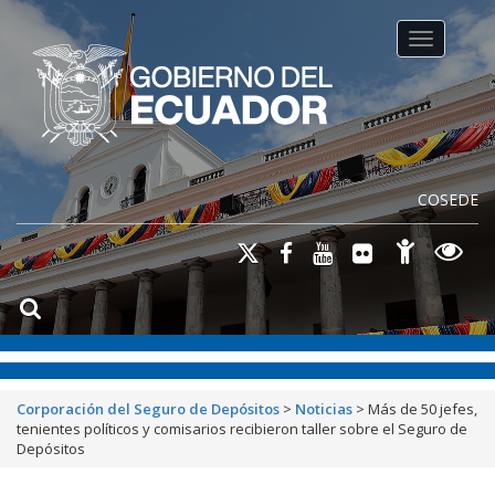
Toggle na
COSEDE
Corporación del Seguro de Depósitos
>
Noticias
>
Más de 50 jefes,
tenientes políticos y comisarios recibieron taller sobre el Seguro de
Depósitos