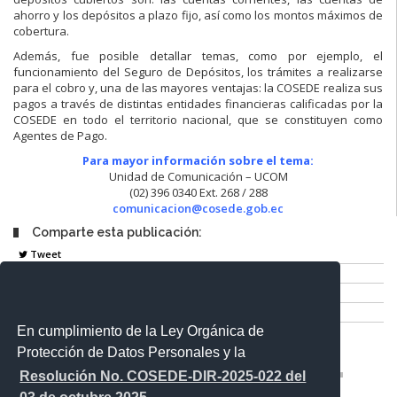
ahorro y los depósitos a plazo fijo, así como los montos máximos de
cobertura.
Además, fue posible detallar temas, como por ejemplo, el
funcionamiento del Seguro de Depósitos, los trámites a realizarse
para el cobro y, una de las mayores ventajas: la COSEDE realiza sus
pagos a través de distintas entidades financieras calificadas por la
COSEDE en todo el territorio nacional, que se constituyen como
Agentes de Pago.
Para mayor información sobre el tema:
Unidad de Comunicación – UCOM
(02) 396 0340 Ext. 268 / 288
comunicacion@cosede.gob.ec
Comparte esta publicación:
Tweet
Compartir
Imprimir
Mail
En cumplimiento de la Ley Orgánica de
Entérate
Protección de Datos Personales y la
Resolución No. COSEDE-DIR-2025-022 del