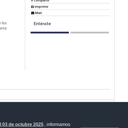
Compartir
Imprimir
Mail
 los
Entérate
uros
Sistema Nacional de Información (SNI)
de Periodistas y Alfonso Pereira, Bloque Morado (Bloque 4) piso 9.
Plataforma Gubernamental de Gestión Financiera - Bloque 4
 03 de octubre 2025
, informamos