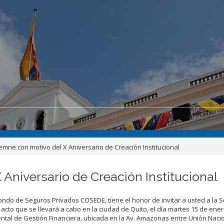
emne con motivo del X Aniversario de Creación Institucional
Aniversario de Creación Institucional
ondo de Seguros Privados COSEDE, tiene el honor de invitar a usted a la 
 acto que se llevará a cabo en la ciudad de Quito, el día martes 15 de ener
ental de Gestión Financiera, ubicada en la Av. Amazonas entre Unión Naci