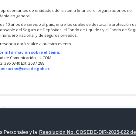
 representantes de entidades del sistema financiero, organizaciones no
danía en general.
s 10 años de servicio al país, entre los cuales se destaca la protección de
sponsable del Seguro de Depósitos, el Fondo de Liquidez y el Fondo de Seg
 financiero nacional y de seguros privados.
resencia dará realce a nuestro evento.
or información sobre el tema:
ad de Comunicación – UCOM
02) 396 0340 Ext. 268 / 288
unicacion@cosede.gob.ec
Proyecto Personajes Emblemáticos
Av. Amazonas entre Unión Nacional 
s Personales y la
Resolución No. COSEDE-DIR-2025-022 del