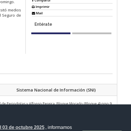
Compartir
 Domingo.
Imprimir
isitó medios
Mail
el Seguro de
Entérate
Sistema Nacional de Información (SNI)
de Periodistas y Alfonso Pereira, Bloque Morado (Bloque 4) piso 9.
Plataforma Gubernamental de Gestión Financiera - Bloque 4
Teléfono: (+593) 2 396 0340 / comunicacion@cosede.gob.ec
 03 de octubre 2025
, informamos