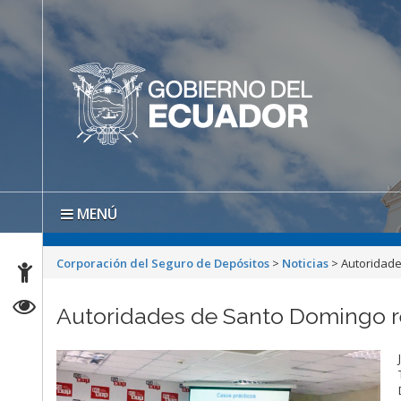
MENÚ
Corporación del Seguro de Depósitos
>
Noticias
>
Autoridade
Autoridades de Santo Domingo re