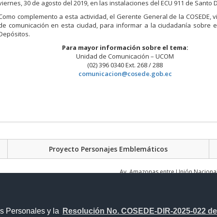
viernes, 30 de agosto del 2019, en las instalaciones del ECU 911 de Santo
Como complemento a esta actividad, el Gerente General de la COSEDE, v
de comunicación en esta ciudad, para informar a la ciudadanía sobre 
Depósitos.
Para mayor información sobre el tema:
Unidad de Comunicación – UCOM
(02) 396 0340 Ext. 268 / 288
comunicacion@cosede.gob.ec
Proyecto Personajes Emblemáticos
Av. Amazonas entre Unión Nacional 
s Personales y la
Resolución No. COSEDE-DIR-2025-022 del