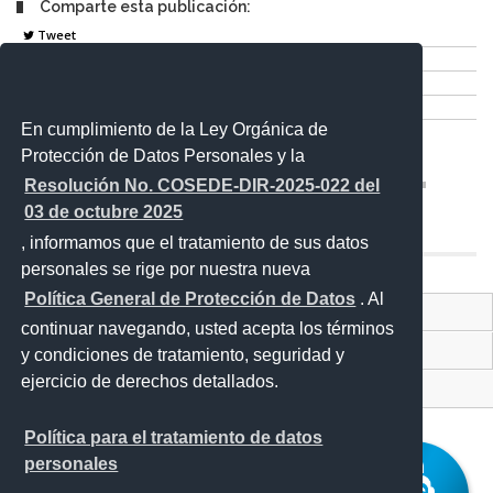
Comparte esta publicación:
Tweet
Compartir
Imprimir
Mail
En cumplimiento de la Ley Orgánica de
Entérate
Protección de Datos Personales y la
Resolución No. COSEDE-DIR-2025-022 del
03 de octubre 2025
, informamos que el tratamiento de sus datos
personales se rige por nuestra nueva
Política General de Protección de Datos
. Al
Contacto Ciudadano
continuar navegando, usted acepta los términos
Proyecto Personajes Emblemáticos
y condiciones de tratamiento, seguridad y
ejercicio de derechos detallados.
Sistema Nacional de Información (SNI)
Política para el tratamiento de datos
personales