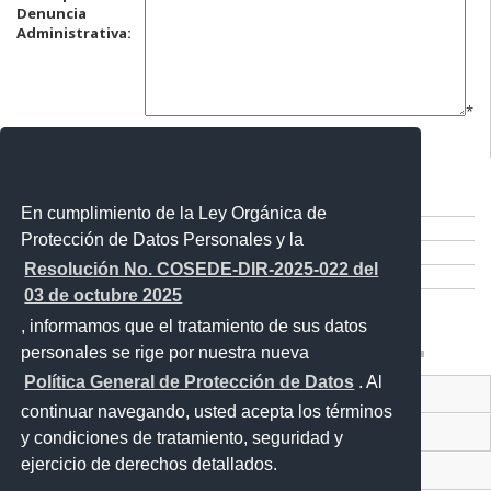
Denuncia
Administrativa:
*
Comparte esta publicación:
Tweet
En cumplimiento de la Ley Orgánica de
Compartir
Protección de Datos Personales y la
Imprimir
Resolución No. COSEDE-DIR-2025-022 del
Mail
03 de octubre 2025
Entérate
, informamos que el tratamiento de sus datos
personales se rige por nuestra nueva
Política General de Protección de Datos
. Al
Contacto Ciudadano
continuar navegando, usted acepta los términos
Proyecto Personajes Emblemáticos
y condiciones de tratamiento, seguridad y
ejercicio de derechos detallados.
Sistema Nacional de Información (SNI)