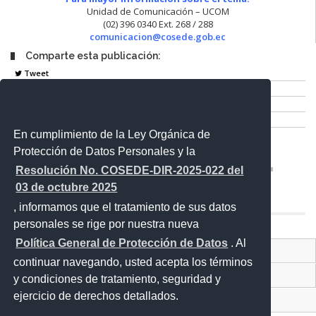
Unidad de Comunicación – UCOM
(02) 396 0340 Ext. 268 / 288
comunicacion@cosede.gob.ec
Comparte esta publicación:
Tweet
Compartir
Imprimir
Mail
En cumplimiento de la Ley Orgánica de
Entérate
Protección de Datos Personales y la
Resolución No. COSEDE-DIR-2025-022 del
03 de octubre 2025
, informamos que el tratamiento de sus datos
personales se rige por nuestra nueva
Política General de Protección de Datos
. Al
Contacto Ciudadano
continuar navegando, usted acepta los términos
Proyecto Personajes Emblemáticos
y condiciones de tratamiento, seguridad y
ejercicio de derechos detallados.
Sistema Nacional de Información (SNI)