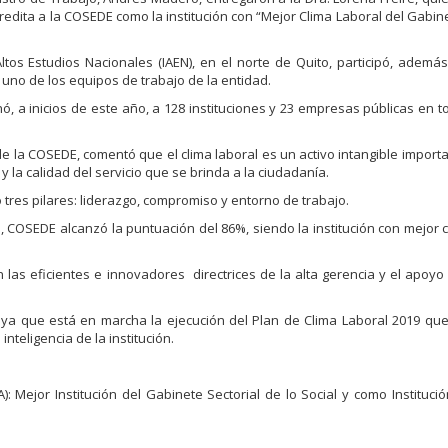
redita a la COSEDE como la institución con “Mejor Clima Laboral del Gabine
Altos Estudios Nacionales (IAEN), en el norte de Quito, participó, ademá
da uno de los equipos de trabajo de la entidad.
ó, a inicios de este año, a 128 instituciones y 23 empresas públicas en to
 de la COSEDE, comentó que el clima laboral es un activo intangible import
y la calidad del servicio que se brinda a la ciudadanía.
 tres pilares: liderazgo, compromiso y entorno de trabajo.
o, COSEDE alcanzó la puntuación del 86%, siendo la institución con mejor c
as eficientes e innovadores directrices de la alta gerencia y el apoyo l
, ya que está en marcha la ejecución del Plan de Clima Laboral 2019 qu
nteligencia de la institución.
): Mejor Institución del Gabinete Sectorial de lo Social y como Instituci