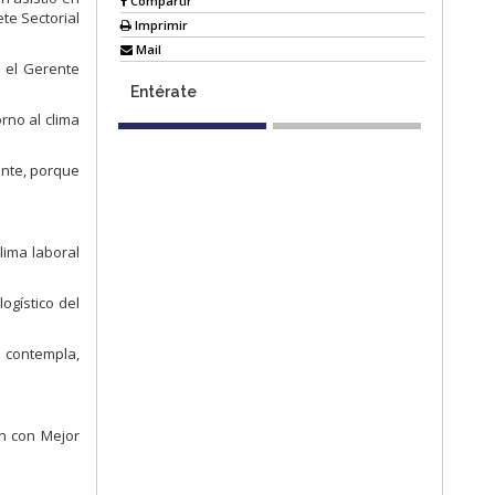
Compartir
te Sectorial
Imprimir
Mail
s el Gerente
Entérate
rno al clima
ante, porque
lima laboral
ogístico del
e contempla,
ón con Mejor