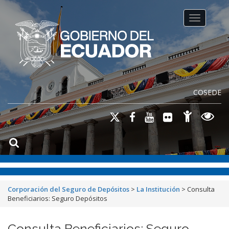
Toggle na
COSEDE
Corporación del Seguro de Depósitos
>
La Institución
>
Consulta
Beneficiarios: Seguro Depósitos
Consulta Beneficiarios: Seguro