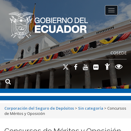
Toggle na
COSEDE
Corporación del Seguro de Depósitos
>
Sin categoría
>
Concursos
de Méritos y Oposición
Concursos de Méritos y Oposición