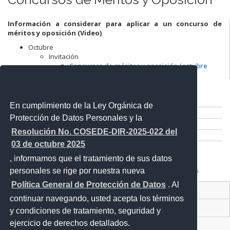
Información a considerar para aplicar a un concurso de
méritos y oposición (Video)
Octubre
Invitación
Concursos de méritos y oposición (octubre
2023)
Comparte esta publicación:
Tweet
En cumplimiento de la Ley Orgánica de
Compartir
Protección de Datos Personales y la
Imprimir
Resolución No. COSEDE-DIR-2025-022 del
Mail
03 de octubre 2025
Entérate
, informamos que el tratamiento de sus datos
personales se rige por nuestra nueva
Política General de Protección de Datos
. Al
Contacto Ciudadano
continuar navegando, usted acepta los términos
Proyecto Personajes Emblemáticos
y condiciones de tratamiento, seguridad y
ejercicio de derechos detallados.
Sistema Nacional de Información (SNI)