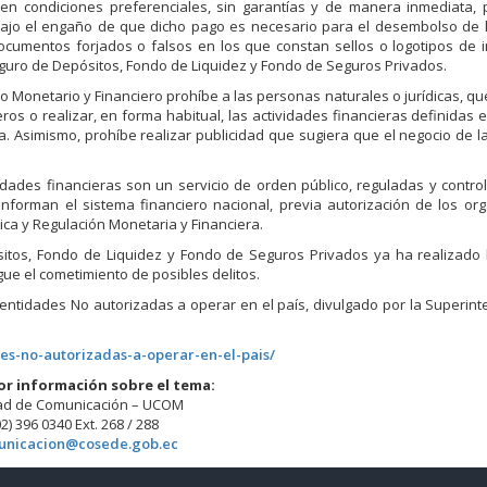
 en condiciones preferenciales, sin garantías y de manera inmediata, 
ajo el engaño de que dicho pago es necesario para el desembolso de lo
ocumentos forjados o falsos en los que constan sellos o logotipos de i
Seguro de Depósitos, Fondo de Liquidez y Fondo de Seguros Privados.
ico Monetario y Financiero prohíbe a las personas naturales o jurídicas, q
ros o realizar, en forma habitual, las actividades financieras definidas en
a. Asimismo, prohíbe realizar publicidad que sugiera que el negocio de 
idades financieras son un servicio de orden público, reguladas y contro
forman el sistema financiero nacional, previa autorización de los or
tica y Regulación Monetaria y Financiera.
tos, Fondo de Liquidez y Fondo de Seguros Privados ya ha realizado 
gue el cometimiento de posibles delitos.
e entidades No autorizadas a operar en el país, divulgado por la Superin
es-no-autorizadas-a-operar-en-el-pais/
or información sobre el tema:
ad de Comunicación – UCOM
02) 396 0340 Ext. 268 / 288
unicacion@cosede.gob.ec