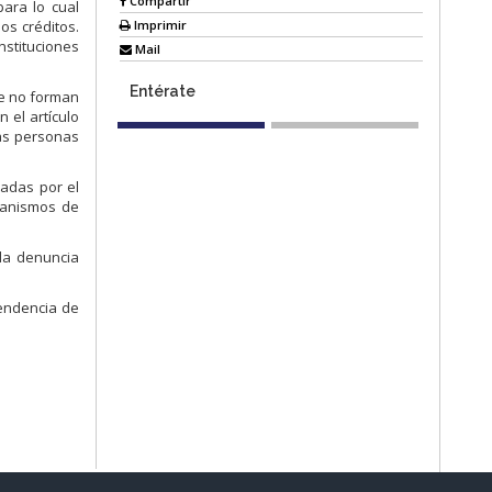
Compartir
para lo cual
Imprimir
s créditos.
nstituciones
Mail
Entérate
ue no forman
 el artículo
las personas
ladas por el
ganismos de
la denuncia
tendencia de